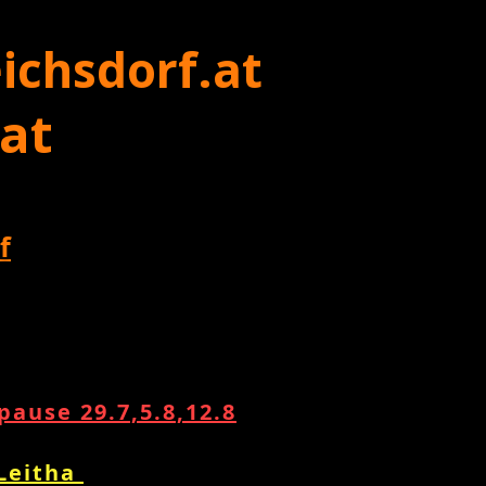
ichsdorf.at
 at
f
ause 29.7,5.8,12.8
 Leitha