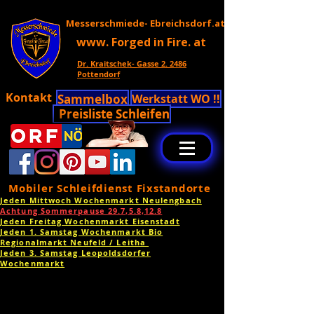
Messerschmiede- Ebreichsdorf.at
www. Forged in Fire. at
Dr. Kraitschek- Gasse 2. 2486
Pottendorf
Kontakt
Sammelbox
Werkstatt WO !!
Preisliste Schleifen
Mobiler Schleifdienst Fixstandorte
Jeden Mittwoch Wochenmarkt Neulengbach
Achtung Sommerpause 29.7,5.8,12.8
Jeden Freitag Wochenmarkt Eisenstadt
Jeden 1. Samstag Wochenmarkt Bio
Regionalmarkt Neufeld / Leitha
Jeden 3. Samstag Leopoldsdorfer
Wochenmarkt