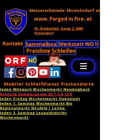
Messerschmiede- Ebreichsdorf.at
www. Forged in Fire. at
Dr. Kraitschek- Gasse 2. 2486
Pottendorf
Kontakt
Sammelbox
Werkstatt WO !!
Preisliste Schleifen
Mobiler Schleifdienst Fixstandorte
Jeden Mittwoch Wochenmarkt Neulengbach
Achtung Sommerpause 29.7,5.8,12.8
Jeden Freitag Wochenmarkt Eisenstadt
Jeden 1. Samstag Wochenmarkt Bio
Regionalmarkt Neufeld / Leitha
Jeden 3. Samstag Leopoldsdorfer
Wochenmarkt