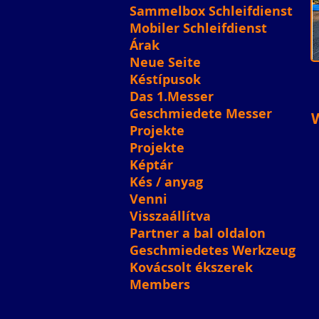
Sammelbox Schleifdienst
Mobiler Schleifdienst
Árak
Neue Seite
Késtípusok
Das 1.Messer
Geschmiedete Messer
Projekte
Projekte
Képtár
Kés / anyag
Venni
Visszaállítva
Partner a bal oldalon
Geschmiedetes Werkzeug
Kovácsolt ékszerek
Members