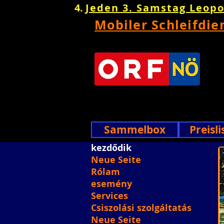
Jeden 3. Samstag Leop
Mobiler Schleifdie
Sammelbox
Preisli
kezdődik
Neue Seite
Rólam
esemény
Services
Csiszolási szolgáltatás
Neue Seite