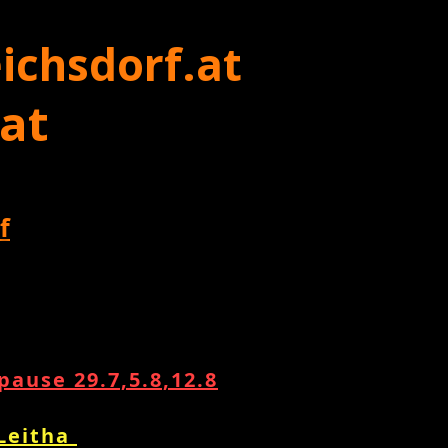
ichsdorf.at
 at
f
ause 29.7,5.8,12.8
 Leitha