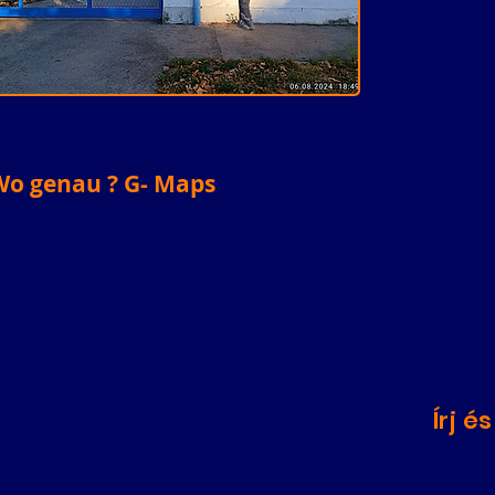
Wo genau ? G- Maps
Írj é