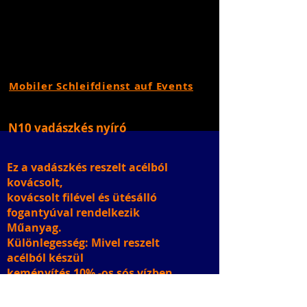
Mobiler Schleifdienst auf Events
N10 vadászkés nyíró
Ez a vadászkés reszelt acélból
kovácsolt,
kovácsolt filével és ütésálló
fogantyúval rendelkezik
Műanyag.
Különlegesség: Mivel reszelt
acélból készül
keményítés 10% -os sós vízben.