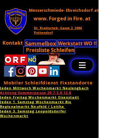
Messerschmiede- Ebreichsdorf.at
www. Forged in Fire. at
Dr. Kraitschek- Gasse 2. 2486
Pottendorf
Kontakt
Sammelbox
Werkstatt WO !!
Preisliste Schleifen
Mobiler Schleifdienst Fixstandorte
Jeden Mittwoch Wochenmarkt Neulengbach
Achtung Sommerpause 29.7,5.8,12.8
Jeden Freitag Wochenmarkt Eisenstadt
Jeden 1. Samstag Wochenmarkt Bio
Regionalmarkt Neufeld / Leitha
Jeden 3. Samstag Leopoldsdorfer
Wochenmarkt