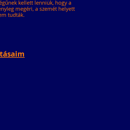
gűnek kellett lenniük, hogy a
ényleg megéri, a szemét helyett
nem tudták.
ításaim