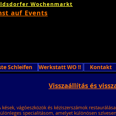
oldsdorfer Wochenmarkt
nst auf Events
ste Schleifen
Werkstatt WO !!
Kontakt
Visszaállítás és vissz
A kések, vágóeszközök és kéziszerszámok restaurálása
különleges specialitásom, amelyet különösen szívesen