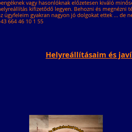
pengéknek vagy hasonlóknak előzetesen kiváló minősé
helyreállítás kifizetődő legyen. Behozni és megnézni t
az ügyfeleim gyakran nagyon jó dolgokat ettek ... de 
+43 664 46 10 1 55
Helyreállításaim és jav