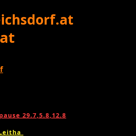
ichsdorf.at
 at
f
ause 29.7,5.8,12.8
 Leitha