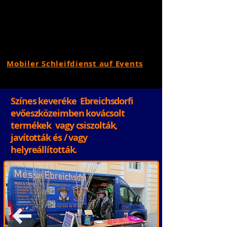
Mobiler Schleifdienst auf Events
Színes keveréke Ebreichsdorfi
evőeszközeimben kovácsolt
termékek vagy csiszolták,
javították és / vagy
helyreállították.