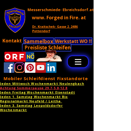
Messerschmiede- Ebreichsdorf.at
www. Forged in Fire. at
Dr. Kraitschek- Gasse 2. 2486
Pottendorf
Kontakt
Sammelbox
Werkstatt WO !!
Preisliste Schleifen
Mobiler Schleifdienst Fixstandorte
Jeden Mittwoch Wochenmarkt Neulengbach
Achtung Sommerpause 29.7,5.8,12.8
Jeden Freitag Wochenmarkt Eisenstadt
Jeden 1. Samstag Wochenmarkt Bio
Regionalmarkt Neufeld / Leitha
Jeden 3. Samstag Leopoldsdorfer
Wochenmarkt