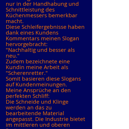
nur in der Handhabung und
Schnittleistung des
Küchenmessers bemerkbar
macht.
Diese Schleifergebnisse haben
dank eines Kundens
Kommentars meinen Slogan
hervorgebracht:
"Nachhaltig und besser als
neu."
Zudem bezeichnete eine
Kundin meine Arbeit als
"Scherenretter."
Somit basieren diese Slogans
auf Kundenmeinungen.
Meine Ansprüche an den
perfekten Schliff:
Die Schneide und Klinge
werden an das zu
bearbeitende Material
angepasst. Die Industrie bietet
im mittleren und oberen