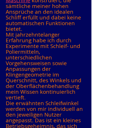
Maschine
konstruiert, die
sämtliche meiner hohen
Ansprüche an den idealen
Schliff erfüllt und dabei keine
automatischen Funktionen
bietet.
Mit jahrzehntelanger
Erfahrung habe ich durch
Experimente mit Schleif- und
Poliermitteln,
unterschiedlichen
Vorgehensweisen sowie
Anpassungen der
Klingengeometrie im
Querschnitt, des Winkels und
der Oberflächenbehandlung
mein Wissen kontinuierlich
vertieft.
Die erwähnten Schleifwinkel
werden von mir individuell an
den jeweiligen Nutzer
angepasst. Das ist ein kleines
Betriebsgeheimnis, das sich