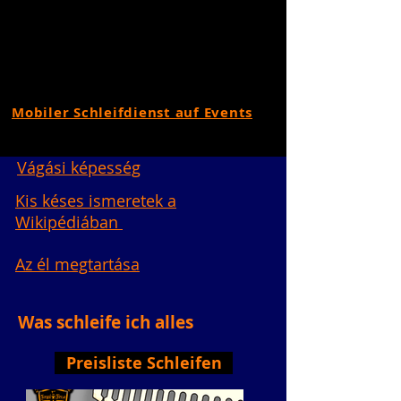
Mobiler Schleifdienst auf Events
Vágási képesség
Kis késes ismeretek a
Wikipédiában
Az él megtartása
Was schleife ich alles
Preisliste Schleifen