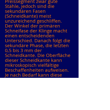
Preissegment zwar gute
Stähle, jedoch sind die
sekundären Fasen
(Schneidkante) meist
unzureichend geschliffen.
Der Winkel der primären
Schneifase der Klinge macht
einen entscheidenden
Unterschied. Danach folgt die
sekundäre Phase, die letzten
0,5 bis 3 mm der
Schneidkante. Die Oberfläche
dieser Schneidkante kann
mikroskopisch vielfältige
Beschaffenheiten aufweisen.
Je nach Bedarf kann diese
Schneidkante hochpoliert (wie
bei einem Rasiermesser) oder
relativ grob (wie bei Tierhaar-
oder Scheren) sein.
Bei Werkzeugen gelten
nochmals andere Maßstäbe.