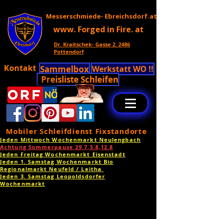
Messerschmiede- Ebreichsdorf.at
www. Forged in Fire. at
Dr. Kraitschek- Gasse 2. 2486
Pottendorf
Kontakt
Sammelbox
Werkstatt WO !!
Preisliste Schleifen
Mobiler Schleifdienst Fixstandorte
Jeden Mittwoch Wochenmarkt Neulengbach
Achtung Sommerpause 29.7,5.8,12.8
Jeden Freitag Wochenmarkt Eisenstadt
Jeden 1. Samstag Wochenmarkt Bio
Regionalmarkt Neufeld / Leitha
Jeden 3. Samstag Leopoldsdorfer
Wochenmarkt