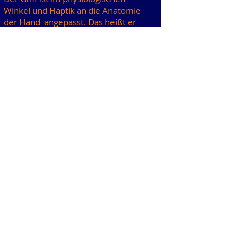
Winkel und Haptik an die Anatomie
der Hand angepasst. Das heißt er
ist etwas nach oben angewinkelt. (
Im Video sehr gut ersichtlich)
Somit ist schneiden von Gemüse,
Fleisch, Wurst ,Brot und Käse etca.
eine Freude .
Das Design ist sehr ansprechend un
d ...wie immer extravagant..
Klingenlänge: 24,5 cm
Grifflänge: 13 cm
Gesamtlänge: 37 cm
Preis: € 395.- Verkauft