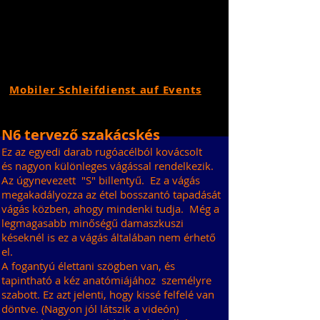
Mobiler Schleifdienst auf Events
N6 tervező szakácskés
Ez az egyedi darab rugóacélból kovácsolt
és nagyon különleges vágással rendelkezik.
Az úgynevezett
"S" billentyű.
Ez a vágás
megakadályozza az étel bosszantó tapadását
vágás közben, ahogy mindenki tudja.
Még a
legmagasabb minőségű damaszkuszi
késeknél is ez a vágás általában nem érhető
el.
A fogantyú élettani szögben van, és
tapintható a kéz anatómiájához
személyre
szabott. Ez azt jelenti, hogy kissé felfelé van
döntve. (Nagyon jól látszik a videón)