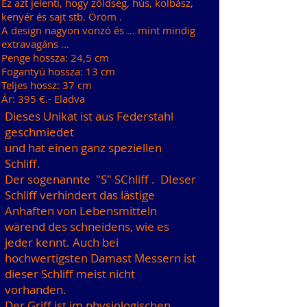
Ez azt jelenti, hogy zöldség, hús, kolbász,
kenyér és sajt stb. Öröm .
A design nagyon vonzó és ... mint mindig
extravagáns ...
Penge hossza: 24,5 cm
Fogantyú hossza: 13 cm
Teljes hossz: 37 cm
Ár: 395 €.- Eladva
Dieses Unikat ist aus Federstahl
geschmiedet
und hat einen ganz speziellen
Schliff.
Der sogenannte "S" SChliff .
DIeser
Schliff verhindert das lästige
Anhaften von Lebensmitteln
wärend des schneidens, wie es
jeder kennt.
Auch bei
hochwertigsten Damast Messern ist
dieser Schliff meist nicht
vorhanden.
Der Griff ist im physiologischen