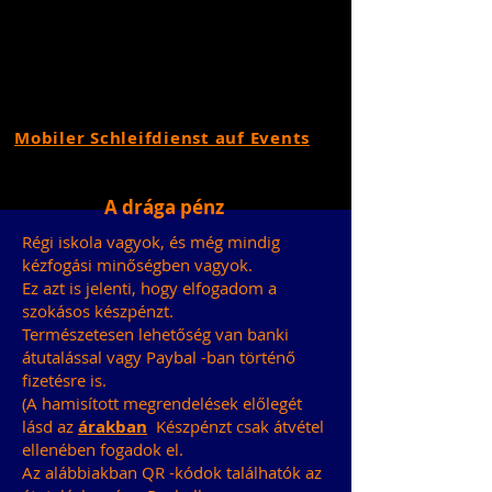
Mobiler Schleifdienst auf Events
A drága pénz
Régi iskola vagyok, és még mindig
kézfogási minőségben vagyok.
Ez azt is jelenti, hogy elfogadom a
szokásos készpénzt.
Természetesen lehetőség van banki
átutalással vagy Paybal -ban történő
fizetésre is.
(A hamisított megrendelések előlegét
lásd az
árakban
Készpénzt csak átvétel
ellenében fogadok el.
Az alábbiakban QR -kódok találhatók az