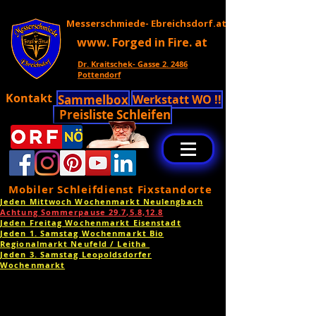
Messerschmiede- Ebreichsdorf.at
www. Forged in Fire. at
Dr. Kraitschek- Gasse 2. 2486
Pottendorf
Kontakt
Sammelbox
Werkstatt WO !!
Preisliste Schleifen
Mobiler Schleifdienst Fixstandorte
Jeden Mittwoch Wochenmarkt Neulengbach
Achtung Sommerpause 29.7,5.8,12.8
Jeden Freitag Wochenmarkt Eisenstadt
Jeden 1. Samstag Wochenmarkt Bio
Regionalmarkt Neufeld / Leitha
Jeden 3. Samstag Leopoldsdorfer
Wochenmarkt