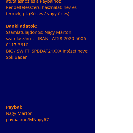
átutaláshoz és a Paybalhoz
Rendeltetésszerű használat: név és
termék, pl. (Kés és / vagy őrlés)
Banki adatok:
Számlatulajdonos: Nagy Márton
számlaszám
:
IBAN:
AT58
2020 5006
0117 3610
BIC / SWIFT: SPBDAT21XXX Intézet neve:
Spk Baden
Paybal:
Nagy Márton
paybal.me/MNagy67