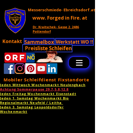
Messerschmiede- Ebreichsdorf.at
www. Forged in Fire. at
Dr. Kraitschek- Gasse 2. 2486
Pottendorf
Kontakt
Sammelbox
Werkstatt WO !!
Preisliste Schleifen
Mobiler Schleifdienst Fixstandorte
Jeden Mittwoch Wochenmarkt Neulengbach
Achtung Sommerpause 29.7,5.8,12.8
Jeden Freitag Wochenmarkt Eisenstadt
Jeden 1. Samstag Wochenmarkt Bio
Regionalmarkt Neufeld / Leitha
Jeden 3. Samstag Leopoldsdorfer
Wochenmarkt