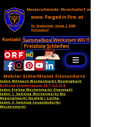
Messerschmiede- Ebreichsdorf.at
www. Forged in Fire. at
Dr. Kraitschek- Gasse 2. 2486
Pottendorf
Kontakt
Sammelbox
Werkstatt WO !!
Preisliste Schleifen
Mobiler Schleifdienst Fixstandorte
Jeden Mittwoch Wochenmarkt Neulengbach
Achtung Sommerpause 29.7,5.8,12.8
Jeden Freitag Wochenmarkt Eisenstadt
Jeden 1. Samstag Wochenmarkt Bio
Regionalmarkt Neufeld / Leitha
Jeden 3. Samstag Leopoldsdorfer
Wochenmarkt