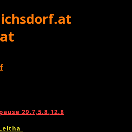
ichsdorf.at
 at
f
ause 29.7,5.8,12.8
 Leitha