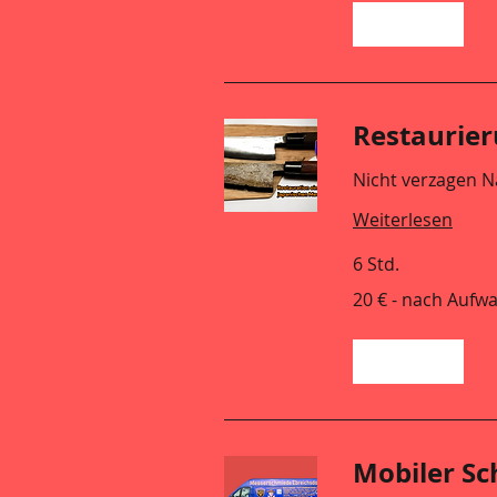
Buchen
Restaurie
Nicht verzagen Na
Weiterlesen
6 Std.
20
20 € - nach Aufw
€
-
nach
Aufwand
Buchen
Mobiler Sc