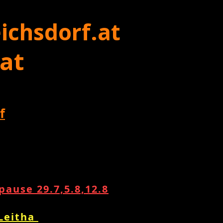
ichsdorf.at
 at
f
ause 29.7,5.8,12.8
 Leitha