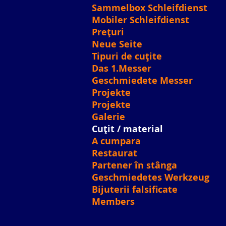
Sammelbox Schleifdienst
Mobiler Schleifdienst
Prețuri
Neue Seite
Tipuri de cuțite
Das 1.Messer
Geschmiedete Messer
Projekte
Projekte
Galerie
Cuțit / material
A cumpara
Restaurat
Partener în stânga
Geschmiedetes Werkzeug
Bijuterii falsificate
Members