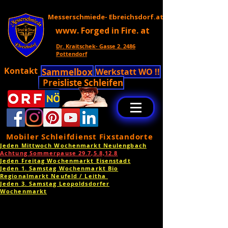
Messerschmiede- Ebreichsdorf.at
www. Forged in Fire. at
Dr. Kraitschek- Gasse 2. 2486
Pottendorf
Kontakt
Sammelbox
Werkstatt WO !!
Preisliste Schleifen
Mobiler Schleifdienst Fixstandorte
Jeden Mittwoch Wochenmarkt Neulengbach
Achtung Sommerpause 29.7,5.8,12.8
Jeden Freitag Wochenmarkt Eisenstadt
Jeden 1. Samstag Wochenmarkt Bio
Regionalmarkt Neufeld / Leitha
Jeden 3. Samstag Leopoldsdorfer
Wochenmarkt