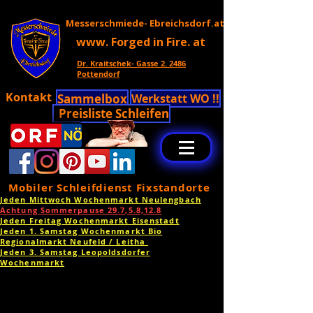
Messerschmiede- Ebreichsdorf.at
www. Forged in Fire. at
Dr. Kraitschek- Gasse 2. 2486
Pottendorf
Kontakt
Sammelbox
Werkstatt WO !!
Preisliste Schleifen
Mobiler Schleifdienst Fixstandorte
Jeden Mittwoch Wochenmarkt Neulengbach
Achtung Sommerpause 29.7,5.8,12.8
Jeden Freitag Wochenmarkt Eisenstadt
Jeden 1. Samstag Wochenmarkt Bio
Regionalmarkt Neufeld / Leitha
Jeden 3. Samstag Leopoldsdorfer
Wochenmarkt