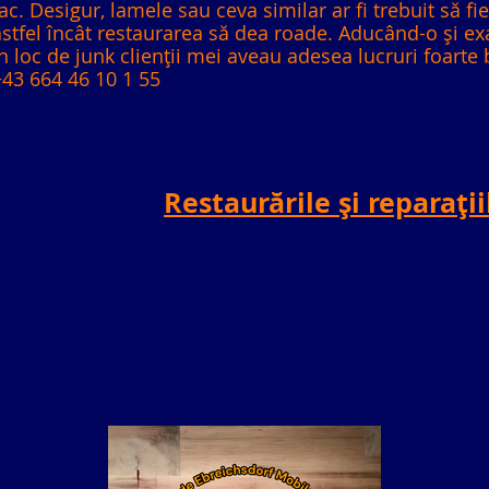
ac. Desigur, lamele sau ceva similar ar fi trebuit să fie
astfel încât restaurarea să dea roade. Aducând-o și e
în loc de junk clienții mei aveau adesea lucruri foarte 
+43 664 46 10 1 55
Restaurările și reparați