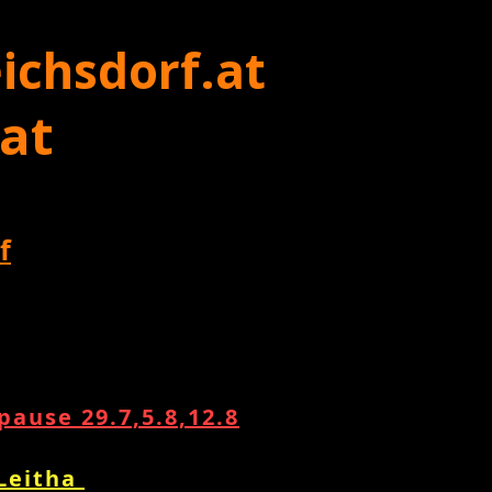
ichsdorf.at
 at
f
ause 29.7,5.8,12.8
 Leitha