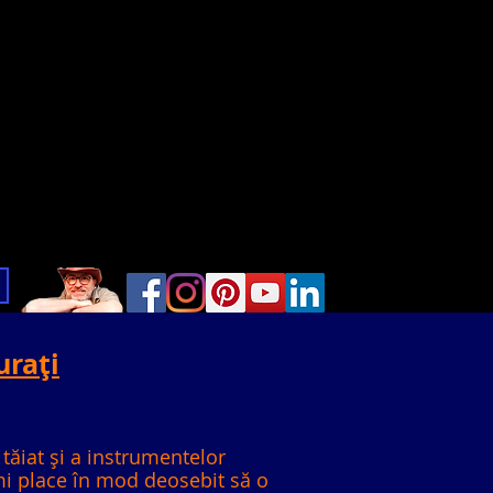
urați
 tăiat și a instrumentelor
mi place în mod deosebit să o