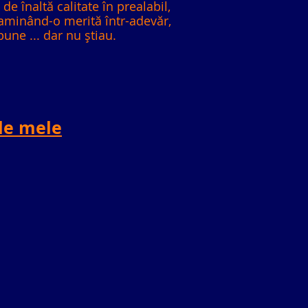
 de înaltă calitate în prealabil,
xaminând-o merită într-adevăr,
bune ... dar nu știau.
ile mele