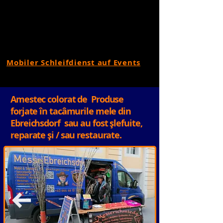
Mobiler Schleifdienst auf Events
Amestec colorat de Produse
forjate în tacâmurile mele din
Ebreichsdorf sau au fost șlefuite,
reparate și / sau restaurate.