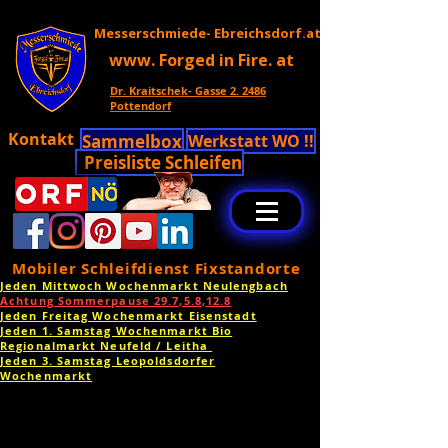
Messerschmiede- Ebreichsdorf.at
www. Forged in Fire. at
Dr. Kraitschek- Gasse 2. 2486
Pottendorf
Kontakt
Sammelbox
Werkstatt WO !!
Preisliste Schleifen
Mobiler Schleifdienst Fixstandorte
Jeden Mittwoch Wochenmarkt Neulengbach
Achtung Sommerpause 29.7,5.8,12.8
Jeden Freitag Wochenmarkt Eisenstadt
Jeden 1. Samstag Wochenmarkt Bio
Regionalmarkt Neufeld / Leitha
Jeden 3. Samstag Leopoldsdorfer
Wochenmarkt