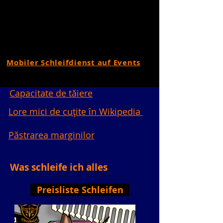
Mobiler Schleifdienst auf Events
Capacitate de tăiere
Lore mici de cuțite în Wikipedia
Păstrarea marginilor
Was schleife ich alles
Preisliste Schleifen