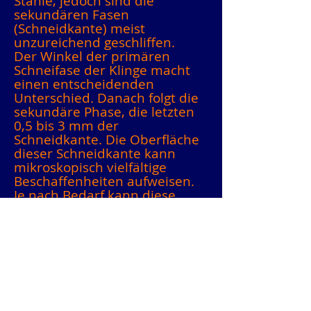
Stähle, jedoch sind die
sekundären Fasen
(Schneidkante) meist
unzureichend geschliffen.
Der Winkel der primären
Schneifase der Klinge macht
einen entscheidenden
Unterschied. Danach folgt die
sekundäre Phase, die letzten
0,5 bis 3 mm der
Schneidkante. Die Oberfläche
dieser Schneidkante kann
mikroskopisch vielfältige
Beschaffenheiten aufweisen.
Je nach Bedarf kann diese
Schneidkante hochpoliert (wie
bei einem Rasiermesser) oder
relativ grob (wie bei Tierhaar-
oder Scheren) sein.
Bei Werkzeugen gelten
nochmals andere Maßstäbe.