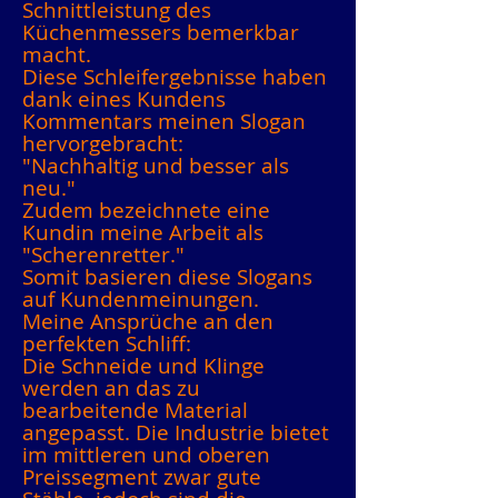
Schnittleistung des
Küchenmessers bemerkbar
macht.
Diese Schleifergebnisse haben
dank eines Kundens
Kommentars meinen Slogan
hervorgebracht:
"Nachhaltig und besser als
neu."
Zudem bezeichnete eine
Kundin meine Arbeit als
"Scherenretter."
Somit basieren diese Slogans
auf Kundenmeinungen.
Meine Ansprüche an den
perfekten Schliff:
Die Schneide und Klinge
werden an das zu
bearbeitende Material
angepasst. Die Industrie bietet
im mittleren und oberen
Preissegment zwar gute