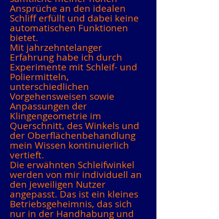
Ansprüche an den idealen
Schliff erfüllt und dabei keine
automatischen Funktionen
bietet.
Mit jahrzehntelanger
Erfahrung habe ich durch
Experimente mit Schleif- und
Poliermitteln,
unterschiedlichen
Vorgehensweisen sowie
Anpassungen der
Klingengeometrie im
Querschnitt, des Winkels und
der Oberflächenbehandlung
mein Wissen kontinuierlich
vertieft.
Die erwähnten Schleifwinkel
werden von mir individuell an
den jeweiligen Nutzer
angepasst. Das ist ein kleines
Betriebsgeheimnis, das sich
nur in der Handhabung und