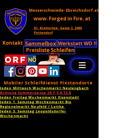
Messerschmiede- Ebreichsdorf.at
www. Forged in Fire. at
Dr. Kraitschek- Gasse 2. 2486
Pottendorf
Kontakt
Sammelbox
Werkstatt WO !!
Preisliste Schleifen
Mobiler Schleifdienst Fixstandorte
Jeden Mittwoch Wochenmarkt Neulengbach
Achtung Sommerpause 29.7,5.8,12.8
Jeden Freitag Wochenmarkt Eisenstadt
Jeden 1. Samstag Wochenmarkt Bio
Regionalmarkt Neufeld / Leitha
Jeden 3. Samstag Leopoldsdorfer
Wochenmarkt