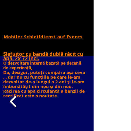
Mobiler Schleifdienst auf Events
Șlefuitor cu bandă dublă răcit cu
apă. 2x 72 inci.
O dezvoltare internă bazată pe decenii
de experiență,
Da, desigur, puteți cumpăra așa ceva
... dar nu cu funcțiile pe care le-am
dezvoltat de-a lungul a 2 ani și le-am
îmbunătățit din nou și din nou.
Răcirea cu apă circulantă a benzii de
rectificat este o noutate.