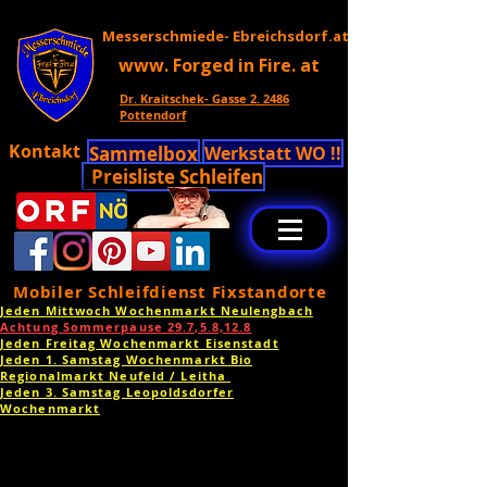
Messerschmiede- Ebreichsdorf.at
www. Forged in Fire. at
Dr. Kraitschek- Gasse 2. 2486
Pottendorf
Kontakt
Sammelbox
Werkstatt WO !!
Preisliste Schleifen
Mobiler Schleifdienst Fixstandorte
Jeden Mittwoch Wochenmarkt Neulengbach
Achtung Sommerpause 29.7,5.8,12.8
Jeden Freitag Wochenmarkt Eisenstadt
Jeden 1. Samstag Wochenmarkt Bio
Regionalmarkt Neufeld / Leitha
Jeden 3. Samstag Leopoldsdorfer
Wochenmarkt