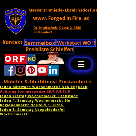
Messerschmiede- Ebreichsdorf.at
www. Forged in Fire. at
Dr. Kraitschek- Gasse 2. 2486
Pottendorf
Kontakt
Sammelbox
Werkstatt WO !!
Preisliste Schleifen
Mobiler Schleifdienst Fixstandorte
Jeden Mittwoch Wochenmarkt Neulengbach
Achtung Sommerpause 29.7,5.8,12.8
Jeden Freitag Wochenmarkt Eisenstadt
Jeden 1. Samstag Wochenmarkt Bio
Regionalmarkt Neufeld / Leitha
Jeden 3. Samstag Leopoldsdorfer
Wochenmarkt