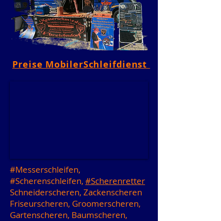
Preise MobilerSchleifdienst
#Messerschleifen,
#Scherenschleifen,
#Scherenretter
Schneiderscheren, Zackenscheren
Friseurscheren, Groomerscheren,
Gartenscheren, Baumscheren,