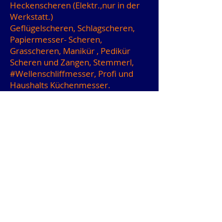
Heckenscheren (Elektr.,nur in der
Werkstatt.)
Geflügelscheren, Schlagscheren,
Papiermesser- Scheren,
Grasscheren, Manikür , Pedikür
Scheren und Zangen, Stemmerl,
#Wellenschliffmesser
, Profi und
Haushalts Küchenmesser.
MIxermesser, Kuttermesser,
Overlock Messer,
Brotschneidemaschinen Messer,
Rundmesser Allesschneider ,
Jagdmesser, Filetiermeseer,
Käsemesser,
#Werkzeugeschleifen
Kreissägeblätter, Zangen,
Blechscheren, Hobelmesser,
Schnitz und Hohleisen, , Friseur
Scheren wie Tiere,