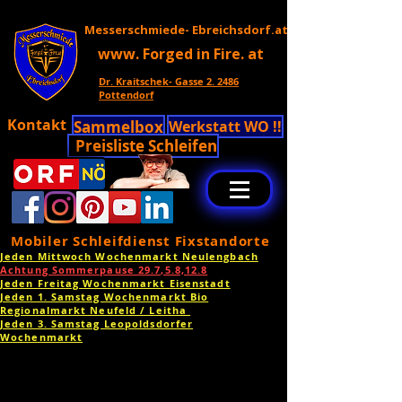
Messerschmiede- Ebreichsdorf.at
www. Forged in Fire. at
Dr. Kraitschek- Gasse 2. 2486
Pottendorf
Kontakt
Sammelbox
Werkstatt WO !!
Preisliste Schleifen
Mobiler Schleifdienst Fixstandorte
Jeden Mittwoch Wochenmarkt Neulengbach
Achtung Sommerpause 29.7,5.8,12.8
Jeden Freitag Wochenmarkt Eisenstadt
Jeden 1. Samstag Wochenmarkt Bio
Regionalmarkt Neufeld / Leitha
Jeden 3. Samstag Leopoldsdorfer
Wochenmarkt