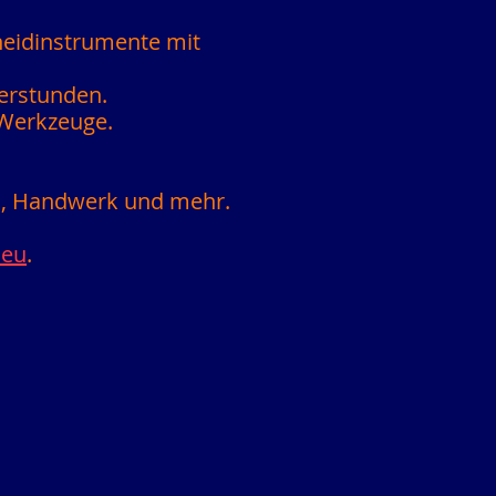
hneidinstrumente mit
erstunden.
 Werkzeuge.
n, Handwerk und mehr.
neu
.