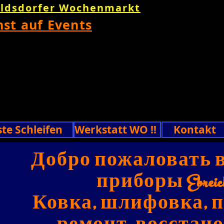
oldsdorfer Wochenmarkt
nst auf Events
ste Schleifen
Werkstatt WO !!
Kontakt
Добро пожаловать 
приборы Ebreich
Ковка, шлифовка, 