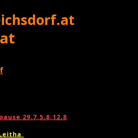
ichsdorf.at
 at
f
ause 29.7,5.8,12.8
 Leitha