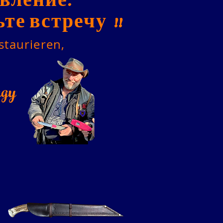
вление.
ьте встречу
!!
staurieren,
gy