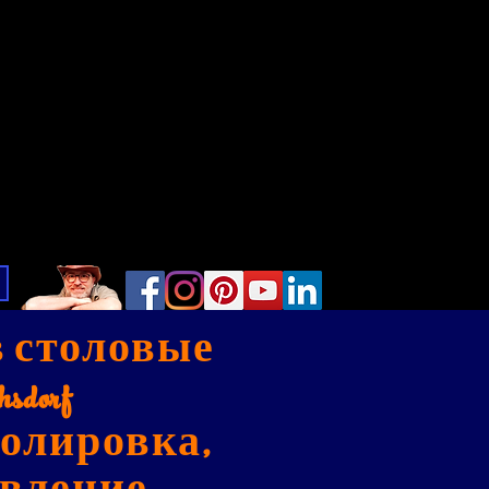
в столовые
sdorf
полировка,