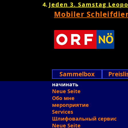
Jeden 3. Samstag Leop
Mobiler Schleifdie
Sammelbox
Preisli
начинать
Neue Seite
Обо мне
мероприятие
Services
Шлифовальный сервис
Neue Seite