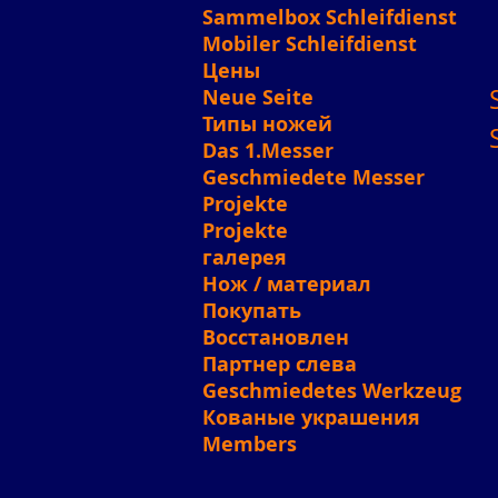
Sammelbox Schleifdienst
Mobiler Schleifdienst
Цены
Neue Seite
Типы ножей
Das 1.Messer
Geschmiedete Messer
Projekte
Projekte
галерея
Нож / материал
Покупать
Восстановлен
Партнер слева
Geschmiedetes Werkzeug
Кованые украшения
Members