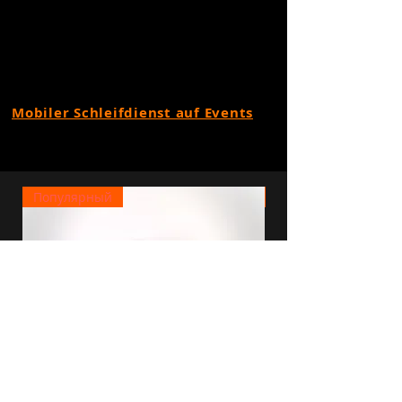
Mobiler Schleifdienst auf Events
Популярный
Популярный
N19 + 20 Набор
кухонных ножей Fistic