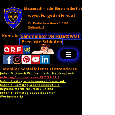
Messerschmiede- Ebreichsdorf.at
www. Forged in Fire. at
Dr. Kraitschek- Gasse 2. 2486
Pottendorf
Kontakt
Sammelbox
Werkstatt WO !!
Preisliste Schleifen
Mobiler Schleifdienst Fixstandorte
Jeden Mittwoch Wochenmarkt Neulengbach
Achtung Sommerpause 29.7,5.8,12.8
Jeden Freitag Wochenmarkt Eisenstadt
Jeden 1. Samstag Wochenmarkt Bio
Regionalmarkt Neufeld / Leitha
Jeden 3. Samstag Leopoldsdorfer
Wochenmarkt