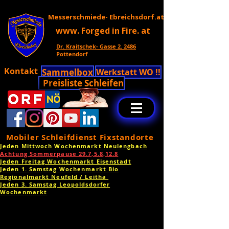
Messerschmiede- Ebreichsdorf.at
www. Forged in Fire. at
Dr. Kraitschek- Gasse 2. 2486
Pottendorf
Kontakt
Sammelbox
Werkstatt WO !!
Preisliste Schleifen
Mobiler Schleifdienst Fixstandorte
Jeden Mittwoch Wochenmarkt Neulengbach
Achtung Sommerpause 29.7,5.8,12.8
Jeden Freitag Wochenmarkt Eisenstadt
Jeden 1. Samstag Wochenmarkt Bio
Regionalmarkt Neufeld / Leitha
Jeden 3. Samstag Leopoldsdorfer
Wochenmarkt