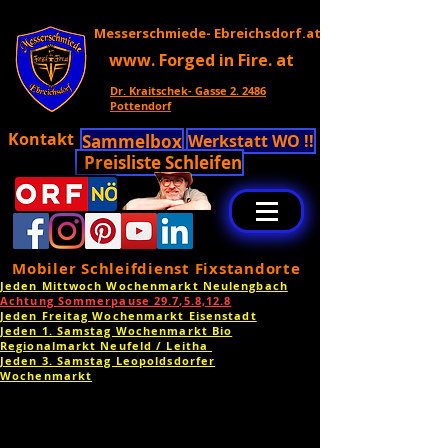
Messerschmiede- Ebreichsdorf.at
www. Forged in Fire. at
Dr. Kraitschek- Gasse 2. 2486
Pottendorf
Kontakt
Sammelbox
Werkstatt WO !!
Preisliste Schleifen
Mobiler Schleifdienst Fixstandorte
Jeden Mittwoch Wochenmarkt Neulengbach
Achtung Sommerpause 29.7,5.8,12.8
Jeden Freitag Wochenmarkt Eisenstadt
Jeden 1. Samstag Wochenmarkt Bio
Regionalmarkt Neufeld / Leitha
Jeden 3. Samstag Leopoldsdorfer
Wochenmarkt