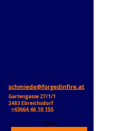
schmiede@forgedinfire.at
Gartengasse 27/1/1
2483 Ebreichsdorf
+43664 46 10 155
Имя