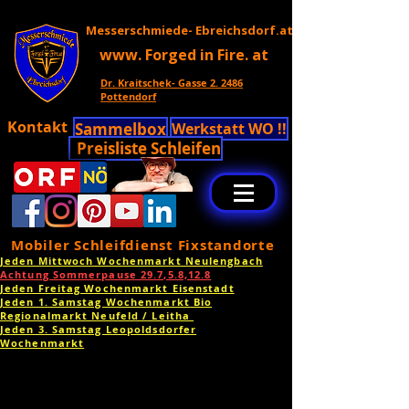
Messerschmiede- Ebreichsdorf.at
www. Forged in Fire. at
Dr. Kraitschek- Gasse 2. 2486
Pottendorf
Kontakt
Sammelbox
Werkstatt WO !!
Preisliste Schleifen
Mobiler Schleifdienst Fixstandorte
Jeden Mittwoch Wochenmarkt Neulengbach
Achtung Sommerpause 29.7,5.8,12.8
Jeden Freitag Wochenmarkt Eisenstadt
Jeden 1. Samstag Wochenmarkt Bio
Regionalmarkt Neufeld / Leitha
Jeden 3. Samstag Leopoldsdorfer
Wochenmarkt