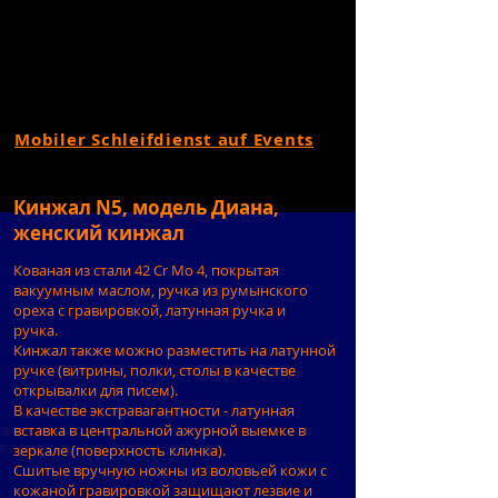
Mobiler Schleifdienst auf Events
Кинжал N5, модель Диана,
женский кинжал
Кованая из стали 42 Cr Mo 4, покрытая
вакуумным маслом, ручка из румынского
ореха с гравировкой, латунная ручка и
ручка.
Кинжал также можно разместить на латунной
ручке (витрины, полки, столы в качестве
открывалки для писем).
В качестве экстравагантности - латунная
вставка в центральной ажурной выемке в
зеркале (поверхность клинка).
Сшитые вручную ножны из воловьей кожи с
кожаной гравировкой защищают лезвие и