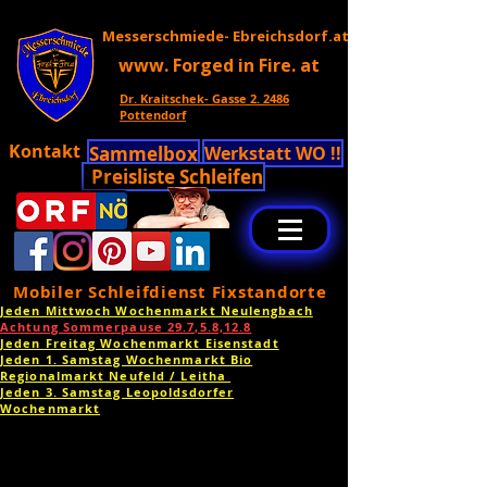
Messerschmiede- Ebreichsdorf.at
www. Forged in Fire. at
Dr. Kraitschek- Gasse 2. 2486
Pottendorf
Kontakt
Sammelbox
Werkstatt WO !!
Preisliste Schleifen
Mobiler Schleifdienst Fixstandorte
Jeden Mittwoch Wochenmarkt Neulengbach
Achtung Sommerpause 29.7,5.8,12.8
Jeden Freitag Wochenmarkt Eisenstadt
Jeden 1. Samstag Wochenmarkt Bio
Regionalmarkt Neufeld / Leitha
Jeden 3. Samstag Leopoldsdorfer
Wochenmarkt