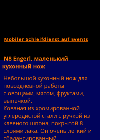
Mobiler Schleifdienst auf Events
N8 Engerl, маленький
кухонный нож
Небольшой кухонный нож для
повседневной работы
с овощами, мясом, фруктами,
выпечкой.
Кованая из хромированной
углеродистой стали с ручкой из
клееного шпона, покрытой 8
слоями лака. Он очень легкий и
сбалансированный.