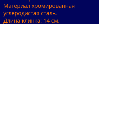
Материал хромированная
углеродистая сталь.
Длина клинка: 14 см.
Длина ручки: 10 см.
Лезвие: 2 мм
Выпуклый шаровой скос