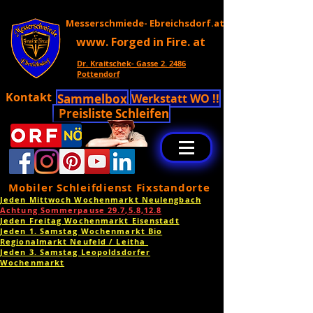
Messerschmiede- Ebreichsdorf.at
www. Forged in Fire. at
Dr. Kraitschek- Gasse 2. 2486
Pottendorf
Kontakt
Sammelbox
Werkstatt WO !!
Preisliste Schleifen
Mobiler Schleifdienst Fixstandorte
Jeden Mittwoch Wochenmarkt Neulengbach
Achtung Sommerpause 29.7,5.8,12.8
Jeden Freitag Wochenmarkt Eisenstadt
Jeden 1. Samstag Wochenmarkt Bio
Regionalmarkt Neufeld / Leitha
Jeden 3. Samstag Leopoldsdorfer
Wochenmarkt