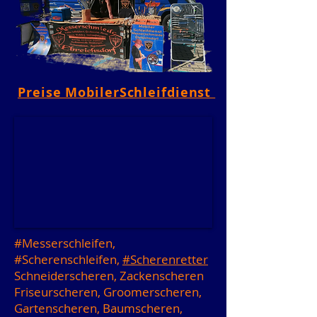
Preise MobilerSchleifdienst
#Messerschleifen,
#Scherenschleifen,
#Scherenretter
Schneiderscheren, Zackenscheren
Friseurscheren, Groomerscheren,
Gartenscheren, Baumscheren,