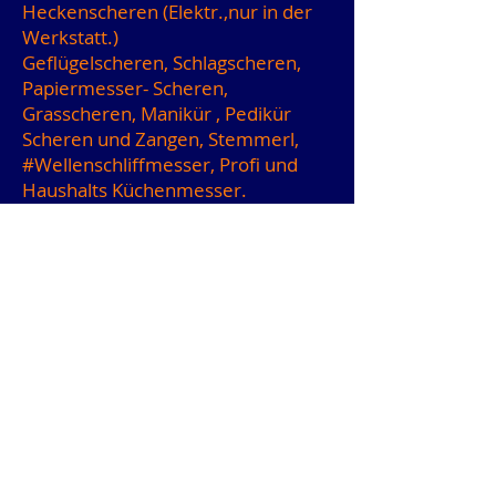
Heckenscheren (Elektr.,nur in der
Werkstatt.)
Geflügelscheren, Schlagscheren,
Papiermesser- Scheren,
Grasscheren, Manikür , Pedikür
Scheren und Zangen, Stemmerl,
#Wellenschliffmesser
, Profi und
Haushalts Küchenmesser.
MIxermesser, Kuttermesser,
Overlock Messer,
Brotschneidemaschinen Messer,
Rundmesser Allesschneider ,
Jagdmesser, Filetiermeseer,
Käsemesser,
#Werkzeugeschleifen
Kreissägeblätter, Zangen,
Blechscheren, Hobelmesser,
Schnitz und Hohleisen, , Friseur
Scheren wie Tiere,