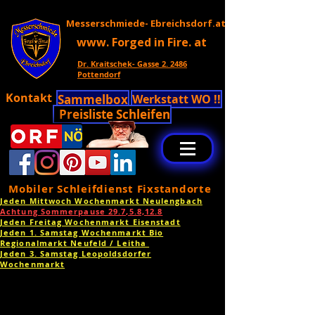
Messerschmiede- Ebreichsdorf.at
www. Forged in Fire. at
Dr. Kraitschek- Gasse 2. 2486
Pottendorf
Kontakt
Sammelbox
Werkstatt WO !!
Preisliste Schleifen
Mobiler Schleifdienst Fixstandorte
Jeden Mittwoch Wochenmarkt Neulengbach
Achtung Sommerpause 29.7,5.8,12.8
Jeden Freitag Wochenmarkt Eisenstadt
Jeden 1. Samstag Wochenmarkt Bio
Regionalmarkt Neufeld / Leitha
Jeden 3. Samstag Leopoldsdorfer
Wochenmarkt