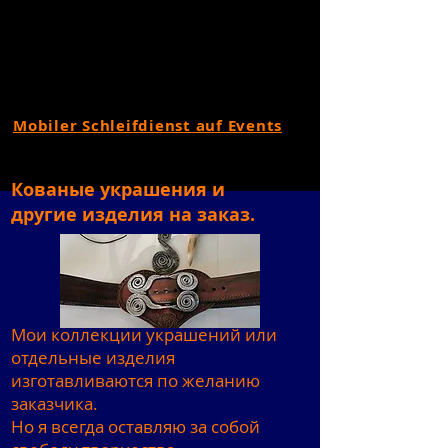
Mobiler Schleifdienst auf Events
Кованые украшения и
другие изделия на заказ.
Мои коллекции украшений или
отдельные изделия
изготавливаются по желанию
заказчика.
Но я всегда оставляю за собой