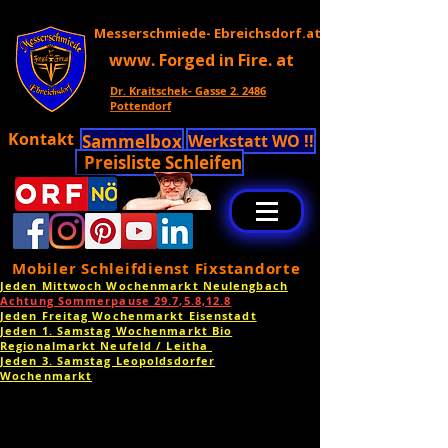
Messerschmiede- Ebreichsdorf.at
www. Forged in Fire. at
Dr. Kraitschek- Gasse 2. 2486
Pottendorf
Kontakt
Sammelbox
Werkstatt WO !!
Preisliste Schleifen
Mobiler Schleifdienst Fixstandorte
Jeden Mittwoch Wochenmarkt Neulengbach
Achtung Sommerpause 29.7,5.8,12.8
Jeden Freitag Wochenmarkt Eisenstadt
Jeden 1. Samstag Wochenmarkt Bio
Regionalmarkt Neufeld / Leitha
Jeden 3. Samstag Leopoldsdorfer
Wochenmarkt