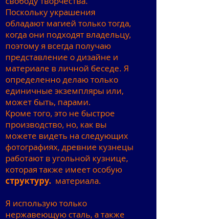
свободу творчества.
Поскольку украшения
обладают магией только тогда,
когда они подходят владельцу,
поэтому я всегда получаю
представление о дизайне и
материале в личной беседе. Я
определенно делаю только
единичные экземпляры или,
может быть, парами.
Кроме того, это не быстрое
производство, но, как вы
можете видеть на следующих
фотографиях, древние кузнецы
работают в угольной кузнице,
которая также имеет особую
структуру.
материала.
Я использую только
нержавеющую сталь, а также