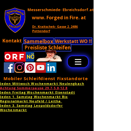
Messerschmiede- Ebreichsdorf.at
www. Forged in Fire. at
Dr. Kraitschek- Gasse 2. 2486
Pottendorf
Kontakt
Sammelbox
Werkstatt WO !!
Preisliste Schleifen
Mobiler Schleifdienst Fixstandorte
Jeden Mittwoch Wochenmarkt Neulengbach
Achtung Sommerpause 29.7,5.8,12.8
Jeden Freitag Wochenmarkt Eisenstadt
Jeden 1. Samstag Wochenmarkt Bio
Regionalmarkt Neufeld / Leitha
Jeden 3. Samstag Leopoldsdorfer
Wochenmarkt