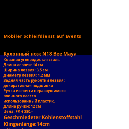
Mobiler Schleifdienst auf Events
Кухонный нож N18 Bee Maya
Кованая углеродистая сталь
Длина лезвия: 14 см
Ширина лезвия: 3,5 см
Диаметр лезвия: 1,2 мм
Задняя часть рукоятки лезвия:
декоративная подшивка
Ручка из почти неразрушимого
военного класса
использованный пластик.
Длина ручки: 12 см
Цена: FP. € 280.-
Geschmiedeter Kohlenstoffstahl
Klingenlänge:14cm