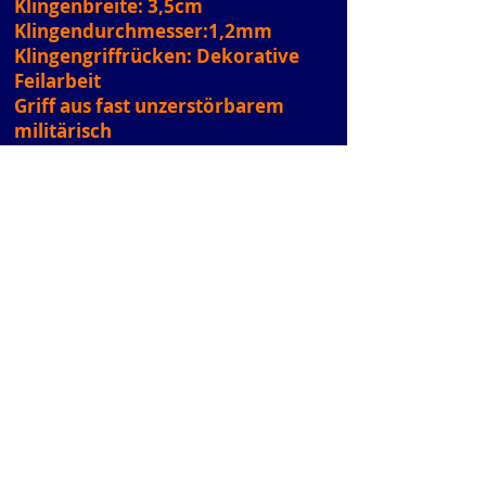
Klingenbreite: 3,5cm
Klingendurchmesser:1,2mm
Klingengriffrücken: Dekorative
Feilarbeit
Griff aus fast unzerstörbarem
militärisch
genutzten Kunststoff.
Grifflänge:12cm
Preis: FP. € 280.-