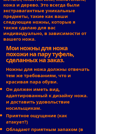
кожа и дерево. Это всегда были
экстравагантные уникальные
предметы, такие как ваши
следующие ножны, которые я
также сделаю для вас
индивидуально, в зависимости от
вашего ножа.
Мои ножны для ножа
похожи на пару туфель,
сделанных на заказ.
Ножны для ножа должны отвечать
тем же требованиям, что и
красивая пара обуви.
Он должен иметь вид,
адаптированный к дизайну ножа.
и доставить удовольствие
носильщикам.
Приятное ощущение (как
атакует?)
Обладают приятным запахом (в