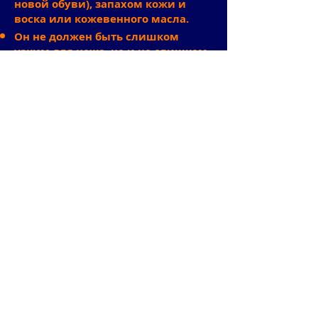
новой обуви), запахом кожи и
воска или кожевенного масла.
Он не должен быть слишком
узким для ножа, но и не слишком
уместным.
быть.
Чтобы нож не выпал, в
большинстве случаев он должен
иметь фиксацию с помощью
кнопок, пряжек или ремней.
В
ножнах колчана
То, как я сделал
охотничий нож N7
в видео на
следующей странице
, не требует
фиксации, но его гораздо сложнее
собрать.
Швы должны быть точно
размещены, а цвет должен
оценивать общее впечатление.
Края ножен должны быть ровно и
точно обрезаны, специально
отполированы или окрашены.
Для украшения или дизайна вы