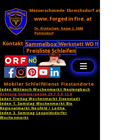
Messerschmiede- Ebreichsdorf.at
www. Forged in Fire. at
Dr. Kraitschek- Gasse 2. 2486
Pottendorf
Kontakt
Sammelbox
Werkstatt WO !!
Preisliste Schleifen
Mobiler Schleifdienst Fixstandorte
Jeden Mittwoch Wochenmarkt Neulengbach
Achtung Sommerpause 29.7,5.8,12.8
Jeden Freitag Wochenmarkt Eisenstadt
Jeden 1. Samstag Wochenmarkt Bio
Regionalmarkt Neufeld / Leitha
Jeden 3. Samstag Leopoldsdorfer
Wochenmarkt