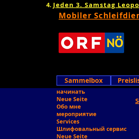
Jeden 3. Samstag Leop
Mobiler Schleifdie
Sammelbox
Preisli
начинать
Neue Seite
S
Обо мне
мероприятие
Services
Шлифовальный сервис
Neue Seite