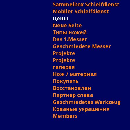
Sammelbox Schleifdienst
Mobiler Schleifdienst
Цены
Neue Seite
Типы ножей
Das 1.Messer
Geschmiedete Messer
Projekte
Projekte
галерея
Нож / материал
Покупать
Восстановлен
Партнер слева
Geschmiedetes Werkzeug
Кованые украшения
Members