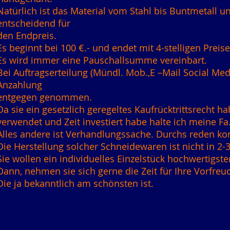
Natürlich ist das Material vom Stahl bis Buntmetall u
entscheidend für
den Endpreis.
Es beginnt bei 100 €.- und endet mit 4-stelligen Preise
Es wird immer eine Pauschallsumme vereinbart.
Bei Auftragserteilung (Mündl. Mob.,E –Mail Social Me
Anzahlung
entgegen genommen.
Da sie ein gesetzlich geregeltes Kaufrücktrittsrecht h
verwendet und Zeit investiert habe halte ich meine Fa
Alles andere ist Verhandlungssache. Durchs reden 
Die Herstellung solcher Schneidewaren ist nicht in 2-
Sie wollen ein individuelles Einzelstück hochwertigste
Dann, nehmen sie sich gerne die Zeit für Ihre Vorfreu
Die ja bekanntlich am schönsten ist.