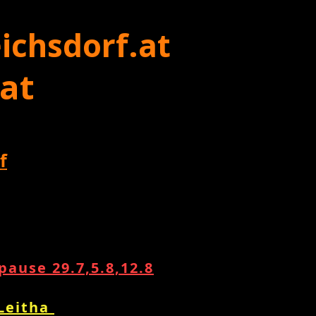
ichsdorf.at
 at
f
ause 29.7,5.8,12.8
 Leitha