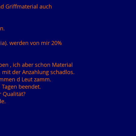
nd Griffmaterial auch
n.
dia). werden von mir 20%
aben , ich aber schon Material
. mit der Anzahlung schadlos.
kommen d Leut zamm.
3 Tagen beendet.
r Qualität?
de.