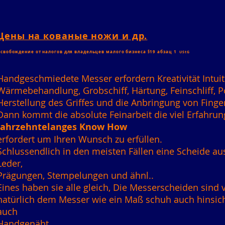
Цены на кованые ножи и др.
свобождение от налогов для владельцев малого бизнеса §19 абзац 1
UStG
Handgeschmiedete Messer erfordern Kreativität Intui
Wärmebehandlung, Grobschiff, Härtung, Feinschliff, Po
Herstellung des Griffes und die Anbringung von Finge
Dann kommt die absolute Feinarbeit die viel Erfahrung,
Jahrzehntelanges Know How
erfordert um Ihren Wunsch zu erfüllen.
Schlussendlich in den meisten Fällen eine Scheide aus
Leder,
Prägungen, Stempelungen und ähnl..
Eines haben sie alle gleich, Die Messerscheiden sind
natürlich dem Messer wie ein Maß schuh auch hinsic
auch
Handgenäht.