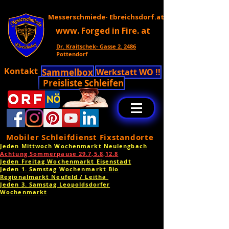
Messerschmiede- Ebreichsdorf.at
www. Forged in Fire. at
Dr. Kraitschek- Gasse 2. 2486
Pottendorf
Kontakt
Sammelbox
Werkstatt WO !!
Preisliste Schleifen
Mobiler Schleifdienst Fixstandorte
Jeden Mittwoch Wochenmarkt Neulengbach
Achtung Sommerpause 29.7,5.8,12.8
Jeden Freitag Wochenmarkt Eisenstadt
Jeden 1. Samstag Wochenmarkt Bio
Regionalmarkt Neufeld / Leitha
Jeden 3. Samstag Leopoldsdorfer
Wochenmarkt