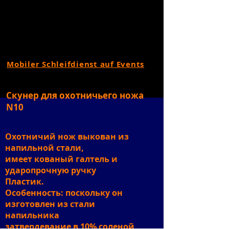
Mobiler Schleifdienst auf Events
Скунер для охотничьего ножа
N10
Охотничий нож выкован из
напильной стали,
имеет кованый галтель и
ударопрочную ручку
Пластик.
Особенность: поскольку он
изготовлен из стали
напильника
затвердевание в 10% соленой