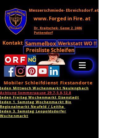
Messerschmiede- Ebreichsdorf.at
www. Forged in Fire. at
Dr. Kraitschek- Gasse 2. 2486
Pottendorf
Kontakt
Sammelbox
Werkstatt WO !!
Preisliste Schleifen
Mobiler Schleifdienst Fixstandorte
Jeden Mittwoch Wochenmarkt Neulengbach
Achtung Sommerpause 29.7,5.8,12.8
Jeden Freitag Wochenmarkt Eisenstadt
Jeden 1. Samstag Wochenmarkt Bio
Regionalmarkt Neufeld / Leitha
Jeden 3. Samstag Leopoldsdorfer
Wochenmarkt