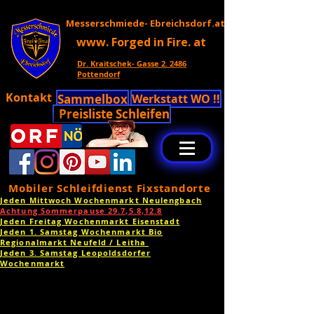
Messerschmiede- Ebreichsdorf.at
www. Forged in Fire. at
Dr. Kraitschek- Gasse 2. 2486
Pottendorf
Kontakt
Sammelbox
Werkstatt WO !!
Preisliste Schleifen
Mobiler Schleifdienst Fixstandorte
Jeden Mittwoch Wochenmarkt Neulengbach
Achtung Sommerpause 29.7,5.8,12.8
Jeden Freitag Wochenmarkt Eisenstadt
Jeden 1. Samstag Wochenmarkt Bio
Regionalmarkt Neufeld / Leitha
Jeden 3. Samstag Leopoldsdorfer
Wochenmarkt