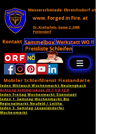
Messerschmiede- Ebreichsdorf.at
www. Forged in Fire. at
Dr. Kraitschek- Gasse 2. 2486
Pottendorf
Kontakt
Sammelbox
Werkstatt WO !!
Preisliste Schleifen
Mobiler Schleifdienst Fixstandorte
Jeden Mittwoch Wochenmarkt Neulengbach
Achtung Sommerpause 29.7,5.8,12.8
Jeden Freitag Wochenmarkt Eisenstadt
Jeden 1. Samstag Wochenmarkt Bio
Regionalmarkt Neufeld / Leitha
Jeden 3. Samstag Leopoldsdorfer
Wochenmarkt