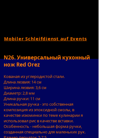
Mobiler Schleifdienst auf Events
N26. Универсальный кухонный
нож Red Orez
Кованая из углеродистой стали.
Длина лезвия: 14 см
Ширина лезвия: 3,6 см
Диаметр: 2,8 мм
Длина ручки: 11 см
Уникальная ручка - это собственная
композиция из эпоксидной смолы, в
качестве изюминки по теме кулинарии я
использовал рис в качестве вставки.
Особенность - небольшая форма ручки,
созданная специально для маленьких рук.
Размер перчаток 7-7,5