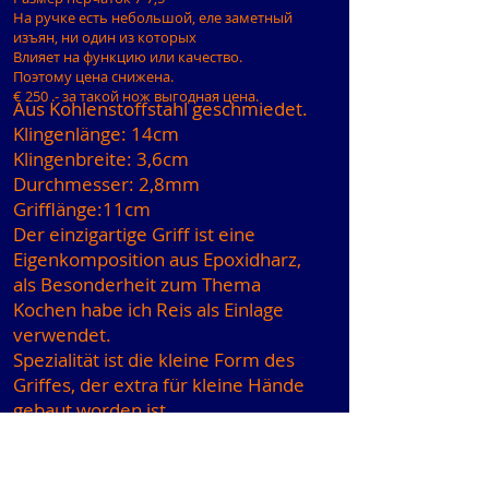
На ручке есть небольшой, еле заметный
изъян, ни один из которых
Влияет на функцию или качество.
Поэтому цена снижена.
€ 250 .- за такой нож выгодная цена.
Aus Kohlenstoffstahl geschmiedet.
Klingenlänge: 14cm
Klingenbreite: 3,6cm
Durchmesser: 2,8mm
Grifflänge:11cm
Der einzigartige Griff ist eine
Eigenkomposition aus Epoxidharz,
als Besonderheit zum Thema
Kochen habe ich Reis als Einlage
verwendet.
Spezialität ist die kleine Form des
Griffes, der extra für kleine Hände
gebaut worden ist.
Handschuhgrösse 7- 7,5
Der Griff hat eine kleine kaum
sichtbare Macke, die keine