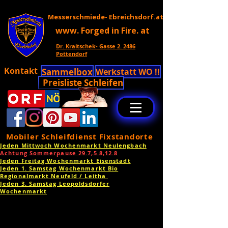
Messerschmiede- Ebreichsdorf.at
www. Forged in Fire. at
Dr. Kraitschek- Gasse 2. 2486
Pottendorf
Kontakt
Sammelbox
Werkstatt WO !!
Preisliste Schleifen
Mobiler Schleifdienst Fixstandorte
Jeden Mittwoch Wochenmarkt Neulengbach
Achtung Sommerpause 29.7,5.8,12.8
Jeden Freitag Wochenmarkt Eisenstadt
Jeden 1. Samstag Wochenmarkt Bio
Regionalmarkt Neufeld / Leitha
Jeden 3. Samstag Leopoldsdorfer
Wochenmarkt