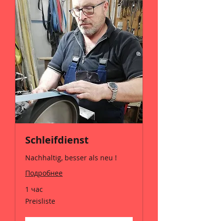
Schleifdienst
Nachhaltig, besser als neu !
Подробнее
1 час
Preisliste
Preisliste