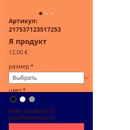
Артикул:
217537123517253
Я продукт
Цена
12,00 €
размер
*
цвет
*
Bitte um Rückruf
(необязательно)