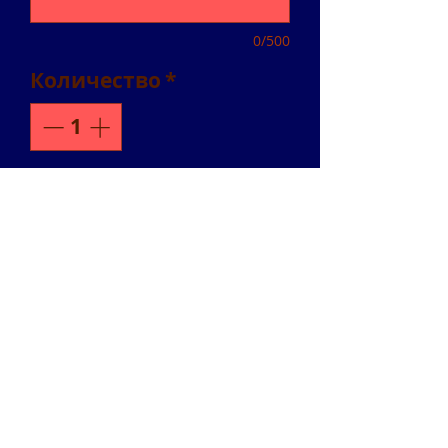
0/500
Количество
*
Добавить в корзину
Я описание продукта.
Здесь вы можете
добавить более
подробную
информацию о вашем
продукте, такую как