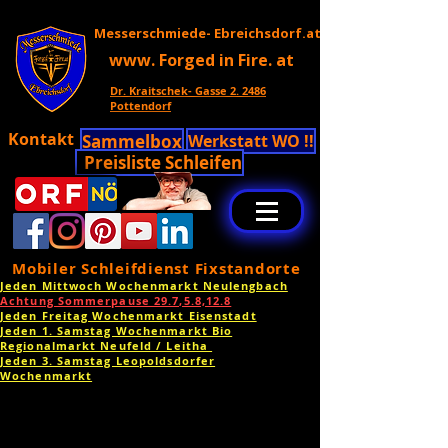
Messerschmiede- Ebreichsdorf.at
www. Forged in Fire. at
Dr. Kraitschek- Gasse 2. 2486
Pottendorf
Kontakt
Sammelbox
Werkstatt WO !!
Preisliste Schleifen
Mobiler Schleifdienst Fixstandorte
Jeden Mittwoch Wochenmarkt Neulengbach
Achtung Sommerpause 29.7,5.8,12.8
Jeden Freitag Wochenmarkt Eisenstadt
Jeden 1. Samstag Wochenmarkt Bio
Regionalmarkt Neufeld / Leitha
Jeden 3. Samstag Leopoldsdorfer
Wochenmarkt