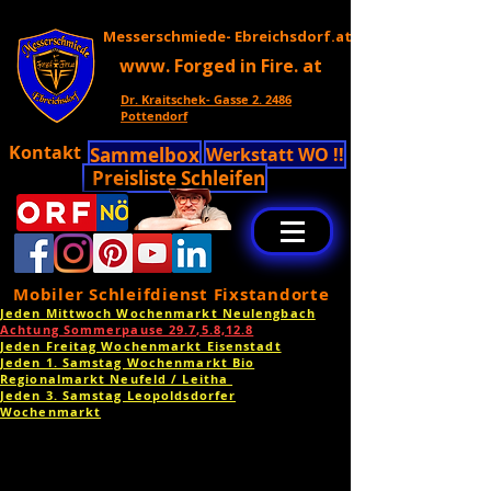
Messerschmiede- Ebreichsdorf.at
www. Forged in Fire. at
Dr. Kraitschek- Gasse 2. 2486
Pottendorf
Kontakt
Sammelbox
Werkstatt WO !!
Preisliste Schleifen
Mobiler Schleifdienst Fixstandorte
Jeden Mittwoch Wochenmarkt Neulengbach
Achtung Sommerpause 29.7,5.8,12.8
Jeden Freitag Wochenmarkt Eisenstadt
Jeden 1. Samstag Wochenmarkt Bio
Regionalmarkt Neufeld / Leitha
Jeden 3. Samstag Leopoldsdorfer
Wochenmarkt